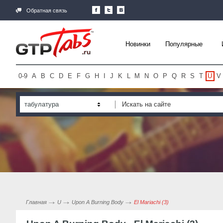
Обратная связь
Новинки
Популярные
0-9
A
B
C
D
E
F
G
H
I
J
K
L
M
N
O
P
Q
R
S
T
U
V
табулатура
Главная
U
Upon A Burning Body
El Mariachi (3)