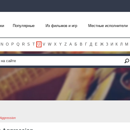
ки
Популярные
Из фильмов и игр
Местные исполнители
N
O
P
Q
R
S
T
U
V
W
X
Y
Z
А
Б
В
Г
Д
Е
Ж
З
И
К
Л
М
Aggression