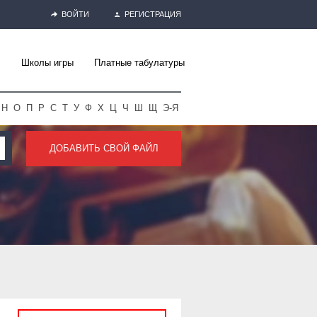
ВОЙТИ
РЕГИСТРАЦИЯ
Школы игры
Платные табулатуры
Н
О
П
Р
С
Т
У
Ф
Х
Ц
Ч
Ш
Щ
Э-Я
ДОБАВИТЬ СВОЙ ФАЙЛ