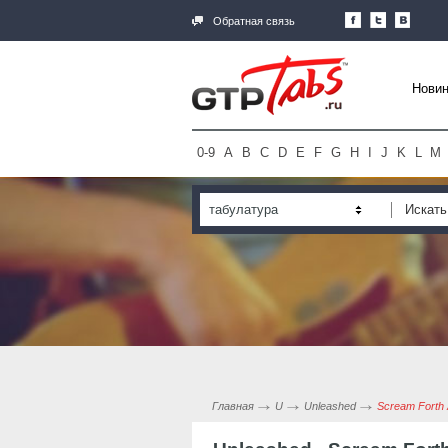
Обратная связь
Новин
0-9
A
B
C
D
E
F
G
H
I
J
K
L
M
табулатура
Главная
U
Unleashed
Scream Forth 