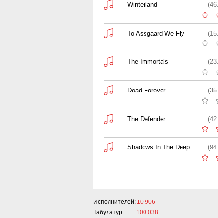
Winterland
(46
To Assgaard We Fly
(15
The Immortals
(23
Dead Forever
(35
The Defender
(42
Shadows In The Deep
(94
Исполнителей:
10 906
Табулатур:
100 038