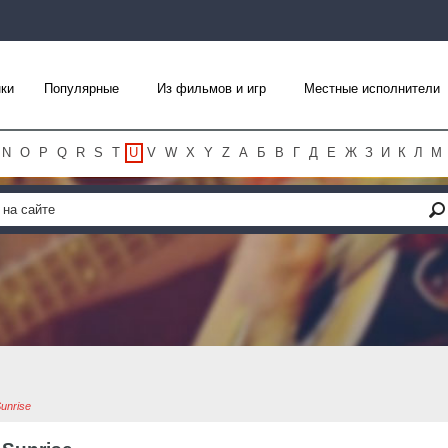
ки
Популярные
Из фильмов и игр
Местные исполнители
N
O
P
Q
R
S
T
U
V
W
X
Y
Z
А
Б
В
Г
Д
Е
Ж
З
И
К
Л
М
unrise