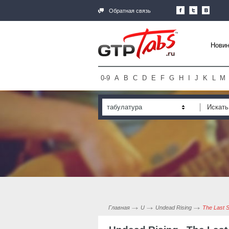
Обратная связь
Новин
0-9
A
B
C
D
E
F
G
H
I
J
K
L
M
табулатура
Главная
U
Undead Rising
The Last S