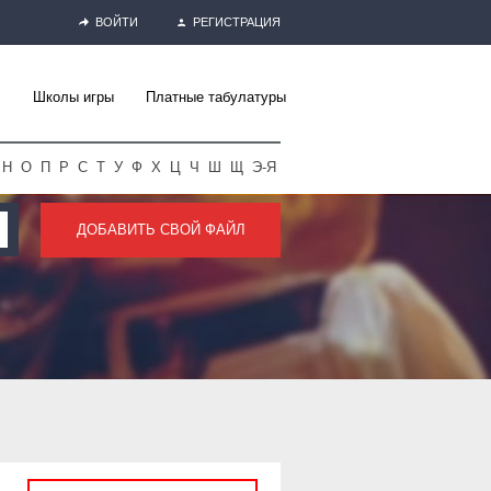
ВОЙТИ
РЕГИСТРАЦИЯ
Школы игры
Платные табулатуры
Н
О
П
Р
С
Т
У
Ф
Х
Ц
Ч
Ш
Щ
Э-Я
ДОБАВИТЬ СВОЙ ФАЙЛ