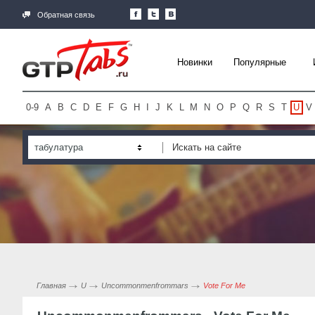
Обратная связь
Новинки
Популярные
0-9
A
B
C
D
E
F
G
H
I
J
K
L
M
N
O
P
Q
R
S
T
U
V
табулатура
Главная
U
Uncommonmenfrommars
Vote For Me