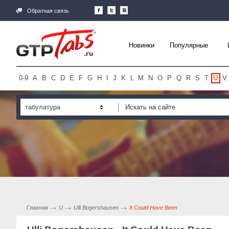
Обратная связь
Новинки
Популярные
0-9
A
B
C
D
E
F
G
H
I
J
K
L
M
N
O
P
Q
R
S
T
U
V
табулатура
Главная
U
Ulli Bogershausen
It Could Have Been