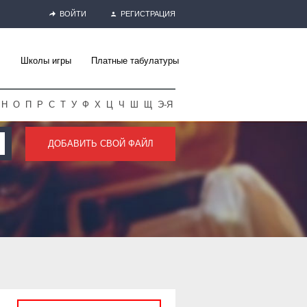
ВОЙТИ
РЕГИСТРАЦИЯ
Школы игры
Платные табулатуры
Н
О
П
Р
С
Т
У
Ф
Х
Ц
Ч
Ш
Щ
Э-Я
ДОБАВИТЬ СВОЙ ФАЙЛ