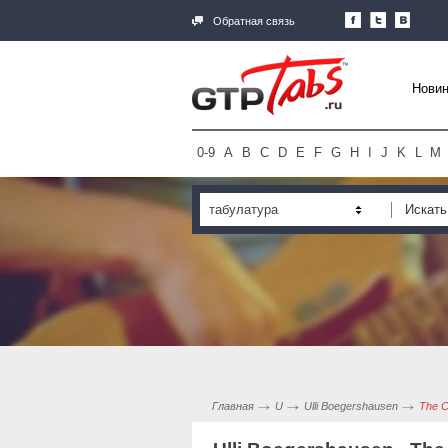
Обратная связь
Новин
0-9
A
B
C
D
E
F
G
H
I
J
K
L
M
табулатура
Главная
U
Ulli Boegershausen
The C