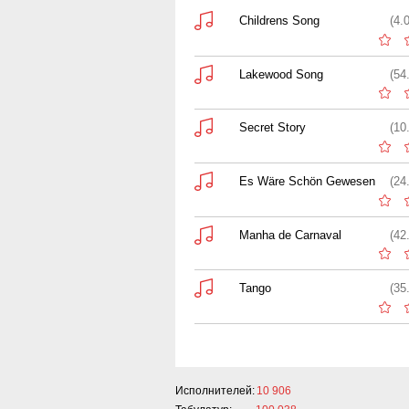
Childrens Song
(4.
Lakewood Song
(54
Secret Story
(10
Es Wäre Schön Gewesen
(24
Manha de Carnaval
(42
Tango
(35
Исполнителей:
10 906