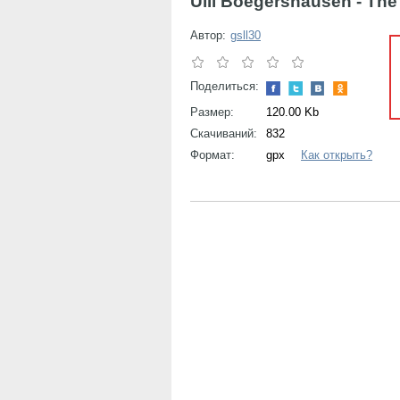
Ulli Boegershausen - Th
Автор:
gsll30
Поделиться:
Размер:
120.00 Kb
Скачиваний:
832
Формат:
gpx
Как открыть?