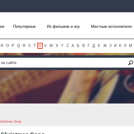
ки
Популярные
Из фильмов и игр
Местные исполнители
N
O
P
Q
R
S
T
U
V
W
X
Y
Z
А
Б
В
Г
Д
Е
Ж
З
И
К
Л
М
hristmas Song