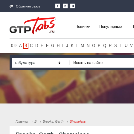
Обратная связь
Новинки
Популярные
0-9
A
B
C
D
E
F
G
H
I
J
K
L
M
N
O
P
Q
R
S
T
U
V
табулатура
Главная
B
Brooks, Garth
Shameless