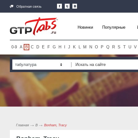
Обратная связь
Новинки
Популярные
0-9
A
B
C
D
E
F
G
H
I
J
K
L
M
N
O
P
Q
R
S
T
U
V
табулатура
Главная
B
Bonham, Tracy