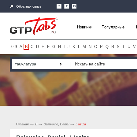
Обратная связь
Новинки
Популярные
0-9
A
B
C
D
E
F
G
H
I
J
K
L
M
N
O
P
Q
R
S
T
U
V
табулатура
Главная
B
Balavoine, Daniel
L'aziza