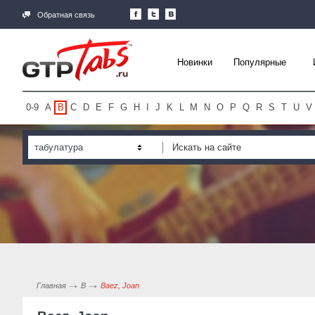
Обратная связь
Новинки
Популярные
0-9
A
B
C
D
E
F
G
H
I
J
K
L
M
N
O
P
Q
R
S
T
U
V
табулатура
Главная
B
Baez, Joan