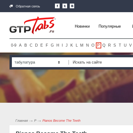
Обратная связь
Новинки
Популярные
0-9
A
B
C
D
E
F
G
H
I
J
K
L
M
N
O
P
Q
R
S
T
U
V
табулатура
Главная
P
Pianos Become The Teeth