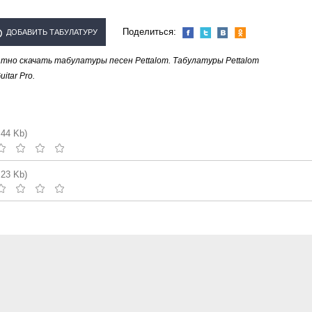
Поделиться:
ДОБАВИТЬ ТАБУЛАТУРУ
но скачать табулатуры песен Pettalom. Табулатуры Pettalom
ПОЛНИТЕЛЯ "PETTALOM"
tar Pro.
.44 Kb)
.23 Kb)