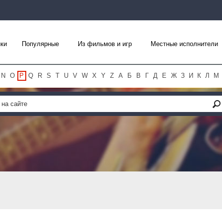
ки
Популярные
Из фильмов и игр
Местные исполнители
N
O
P
Q
R
S
T
U
V
W
X
Y
Z
А
Б
В
Г
Д
Е
Ж
З
И
К
Л
М