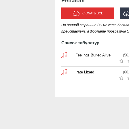
Pettalom
СКАЧАТЬ ВСЕ
На данной странице Вы можете бесплат
ИС
представлены в формате программы Gui
Список табулатур
Feelings Buried Alive
(56
Irate Lizard
(60