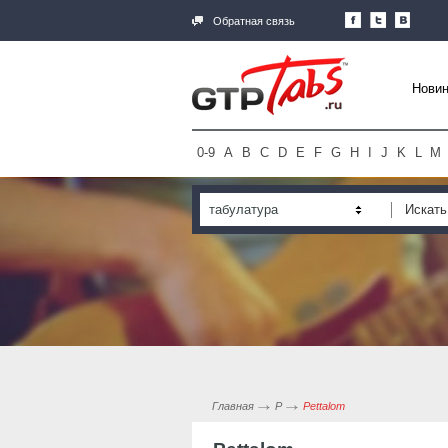
Обратная связь
Новин
0-9
A
B
C
D
E
F
G
H
I
J
K
L
M
табулатура
Главная
P
Pettalom