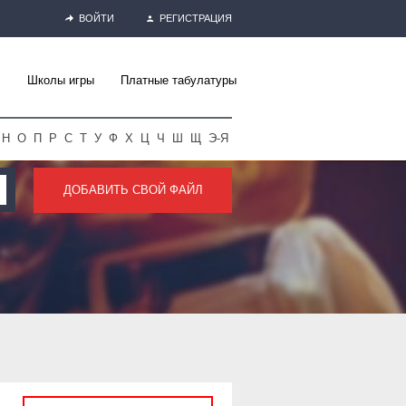
ВОЙТИ
РЕГИСТРАЦИЯ
Школы игры
Платные табулатуры
Н
О
П
Р
С
Т
У
Ф
Х
Ц
Ч
Ш
Щ
Э-Я
ДОБАВИТЬ СВОЙ ФАЙЛ