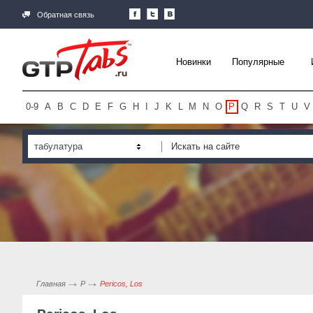
Обратная связь
Новинки
Популярные
0-9
A
B
C
D
E
F
G
H
I
J
K
L
M
N
O
P
Q
R
S
T
U
V
табулатура
Главная
P
Pericos, Los