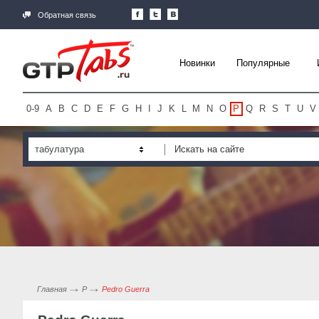
Обратная связь
Новинки
Популярные
0-9
A
B
C
D
E
F
G
H
I
J
K
L
M
N
O
P
Q
R
S
T
U
V
табулатура
Главная
P
Pedro Guerra