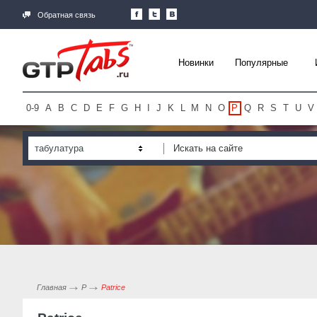
Обратная связь
Новинки
Популярные
0-9
A
B
C
D
E
F
G
H
I
J
K
L
M
N
O
P
Q
R
S
T
U
V
табулатура
Главная
P
Patrice