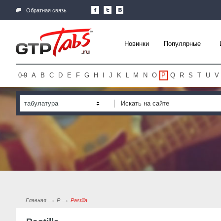
Обратная связь
Новинки
Популярные
0-9
A
B
C
D
E
F
G
H
I
J
K
L
M
N
O
P
Q
R
S
T
U
V
табулатура
Главная
P
Pastilla