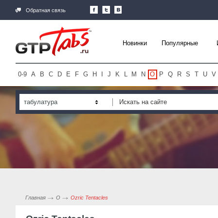
Обратная связь
Новинки
Популярные
0-9
A
B
C
D
E
F
G
H
I
J
K
L
M
N
O
P
Q
R
S
T
U
V
табулатура
Главная
O
Ozric Tentacles