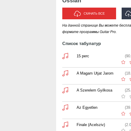
Ossian
СКАЧАТЬ ВСЕ
На данной странице Вы можете беспла
И
формате программы Guitar Pro.
Список табулатур
15 perc
(90
A Magam Utjat Jarom
(18
A Szerelem Gyilkosa
(25
Az Egyetlen
(39
Finale (Acelsziv)
(2.