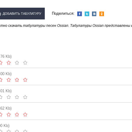
Поделиться:
ДОБАВИТЬ ТАБУЛАТУРУ
тно скачать табулатуры песен Ossian. Табулатуры Ossian представлены 
СПОЛНИТЕЛЯ "OSSIAN"
.76 Kb)
.00 Kb)
.01 Kb)
.62 Kb)
00 Kb)