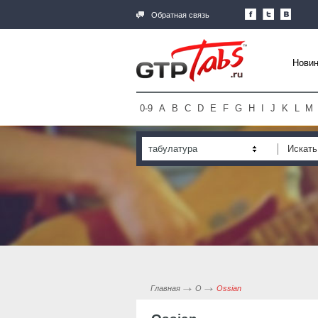
Обратная связь
Новин
0-9
A
B
C
D
E
F
G
H
I
J
K
L
M
табулатура
Главная
O
Ossian