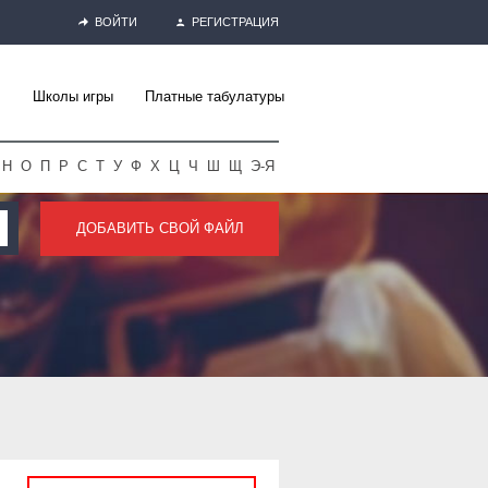
ВОЙТИ
РЕГИСТРАЦИЯ
Школы игры
Платные табулатуры
Н
О
П
Р
С
Т
У
Ф
Х
Ц
Ч
Ш
Щ
Э-Я
ДОБАВИТЬ СВОЙ ФАЙЛ