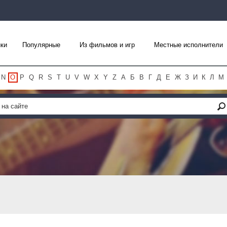
ки
Популярные
Из фильмов и игр
Местные исполнители
N
O
P
Q
R
S
T
U
V
W
X
Y
Z
А
Б
В
Г
Д
Е
Ж
З
И
К
Л
М