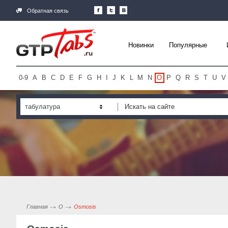
Обратная связь
Новинки
Популярные
0-9
A
B
C
D
E
F
G
H
I
J
K
L
M
N
O
P
Q
R
S
T
U
V
табулатура
Главная
O
Osmosis