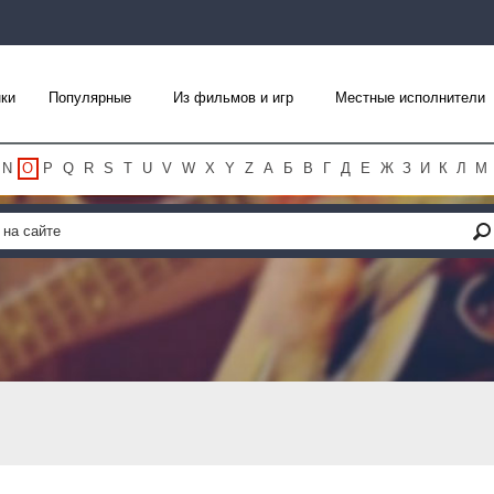
ки
Популярные
Из фильмов и игр
Местные исполнители
N
O
P
Q
R
S
T
U
V
W
X
Y
Z
А
Б
В
Г
Д
Е
Ж
З
И
К
Л
М