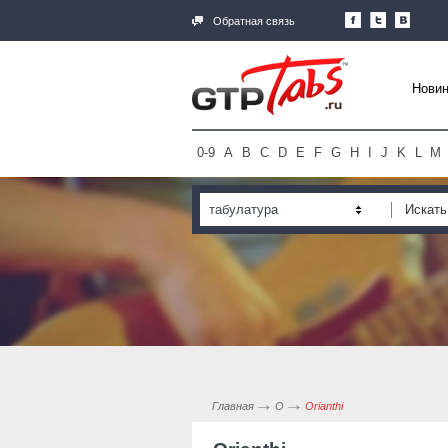
Обратная связь
Новин
0-9
A
B
C
D
E
F
G
H
I
J
K
L
M
табулатура
Главная
O
Orianthi