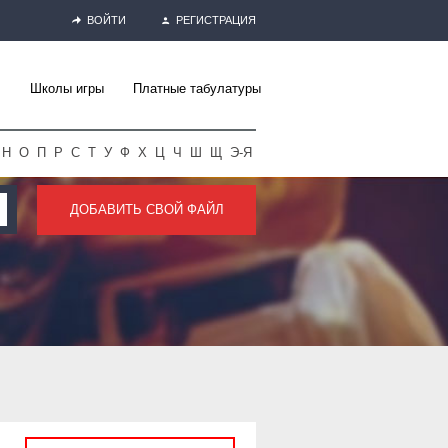
ВОЙТИ
РЕГИСТРАЦИЯ
Школы игры
Платные табулатуры
Н
О
П
Р
С
Т
У
Ф
Х
Ц
Ч
Ш
Щ
Э-Я
ДОБАВИТЬ СВОЙ ФАЙЛ