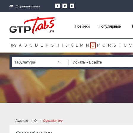
Обратная связь
Новинки
Популярные
0-9
A
B
C
D
E
F
G
H
I
J
K
L
M
N
O
P
Q
R
S
T
U
V
табулатура
Главная
O
Operation Ivy