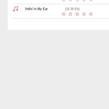
Yellin' In My Ear
(18.36 Kb)