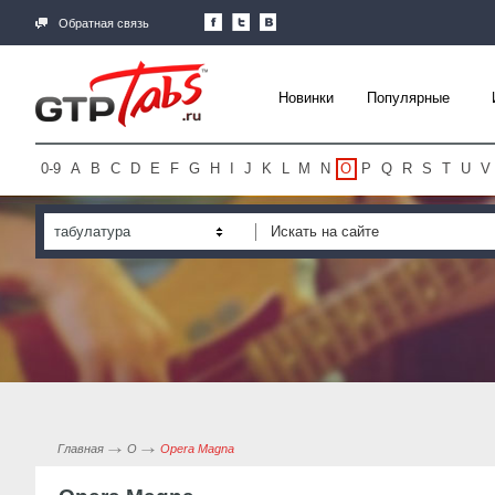
Обратная связь
Новинки
Популярные
0-9
A
B
C
D
E
F
G
H
I
J
K
L
M
N
O
P
Q
R
S
T
U
V
табулатура
Главная
O
Opera Magna