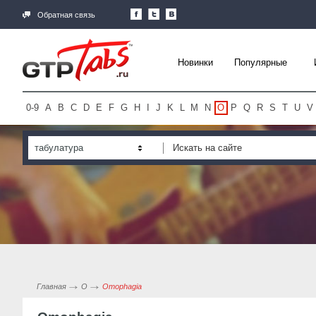
Обратная связь
Новинки
Популярные
0-9
A
B
C
D
E
F
G
H
I
J
K
L
M
N
O
P
Q
R
S
T
U
V
табулатура
Главная
O
Omophagia