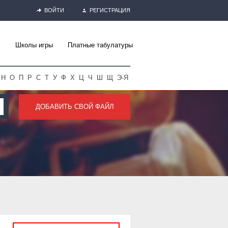
ВОЙТИ
РЕГИСТРАЦИЯ
Школы игры
Платные табулатуры
Н
О
П
Р
С
Т
У
Ф
Х
Ц
Ч
Ш
Щ
Э-Я
ДОБАВИТЬ СВОЙ ФАЙЛ