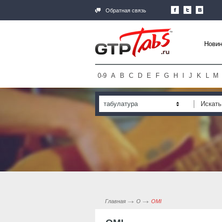
Обратная связь
Новин
0-9
A
B
C
D
E
F
G
H
I
J
K
L
M
табулатура
Главная
O
OMI