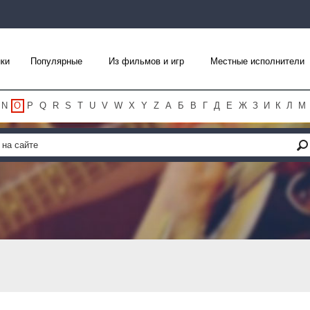
ки
Популярные
Из фильмов и игр
Местные исполнители
N
O
P
Q
R
S
T
U
V
W
X
Y
Z
А
Б
В
Г
Д
Е
Ж
З
И
К
Л
М