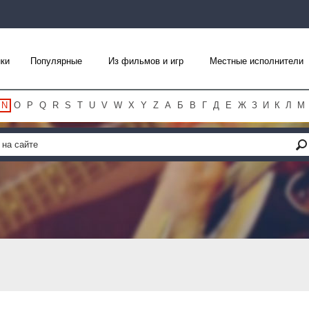
ки
Популярные
Из фильмов и игр
Местные исполнители
N
O
P
Q
R
S
T
U
V
W
X
Y
Z
А
Б
В
Г
Д
Е
Ж
З
И
К
Л
М