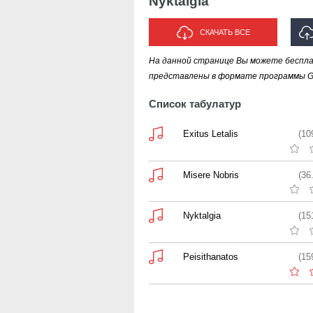
Nyktalgia
СКАЧАТЬ ВСЕ
На данной странице Вы можете бесплат
ИС
представлены в формате программы Gui
Список табулатур
Exitus Letalis
(10
Misere Nobris
(36
Nyktalgia
(15
Peisithanatos
(15