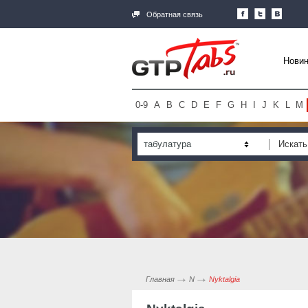
Обратная связь
Новин
0-9
A
B
C
D
E
F
G
H
I
J
K
L
M
табулатура
Главная
N
Nyktalgia