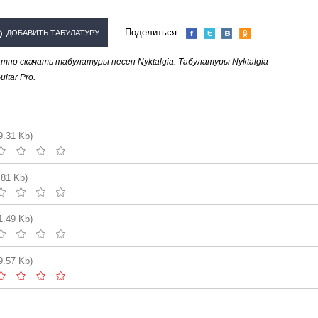
Поделиться:
ДОБАВИТЬ ТАБУЛАТУРУ
но скачать табулатуры песен Nyktalgia. Табулатуры Nyktalgia
ПОЛНИТЕЛЯ "NYKTALGIA"
tar Pro.
9.31 Kb)
.81 Kb)
1.49 Kb)
9.57 Kb)