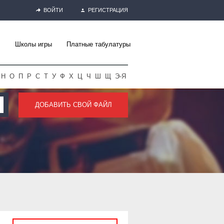
ВОЙТИ
РЕГИСТРАЦИЯ
Школы игры
Платные табулатуры
Н
О
П
Р
С
Т
У
Ф
Х
Ц
Ч
Ш
Щ
Э-Я
ДОБАВИТЬ СВОЙ ФАЙЛ