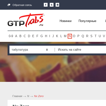
Обратная связь
Новинки
Популярные
0-9
A
B
C
D
E
F
G
H
I
J
K
L
M
N
O
P
Q
R
S
T
U
V
табулатура
Главная
N
Nx Zero