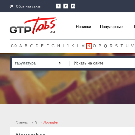
Обратная связь
Новинки
Популярные
0-9
A
B
C
D
E
F
G
H
I
J
K
L
M
N
O
P
Q
R
S
T
U
V
табулатура
Главная
N
November