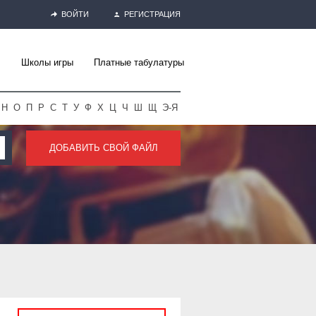
ВОЙТИ
РЕГИСТРАЦИЯ
Школы игры
Платные табулатуры
Н
О
П
Р
С
Т
У
Ф
Х
Ц
Ч
Ш
Щ
Э-Я
ДОБАВИТЬ СВОЙ ФАЙЛ