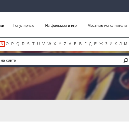
ки
Популярные
Из фильмов и игр
Местные исполнители
N
O
P
Q
R
S
T
U
V
W
X
Y
Z
А
Б
В
Г
Д
Е
Ж
З
И
К
Л
М