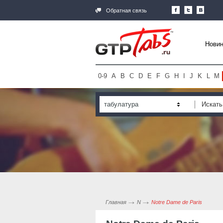
Обратная связь
Новин
0-9
A
B
C
D
E
F
G
H
I
J
K
L
M
табулатура
Главная
N
Notre Dame de Paris