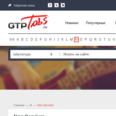
Обратная связь
Новинки
Популярные
0-9
A
B
C
D
E
F
G
H
I
J
K
L
M
N
O
P
Q
R
S
T
U
V
табулатура
Главная
N
Non Servium