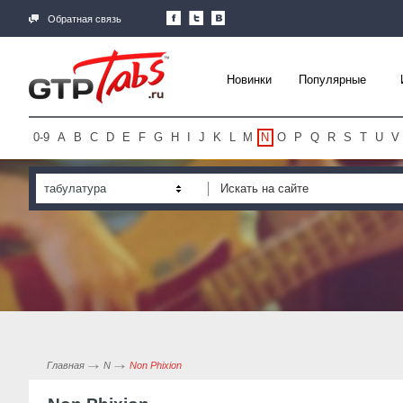
Обратная связь
Новинки
Популярные
0-9
A
B
C
D
E
F
G
H
I
J
K
L
M
N
O
P
Q
R
S
T
U
V
табулатура
Главная
N
Non Phixion