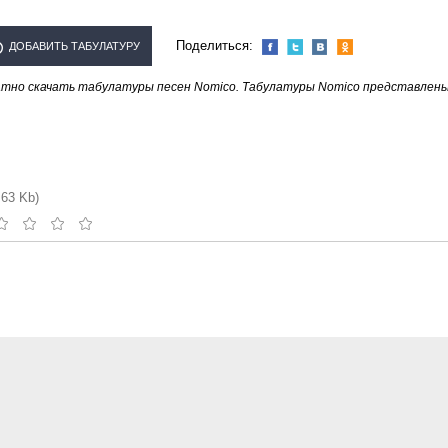
Поделиться:
ДОБАВИТЬ ТАБУЛАТУРУ
атно скачать табулатуры песен Nomico. Табулатуры Nomico представлен
СПОЛНИТЕЛЯ "NOMICO"
.63 Kb)