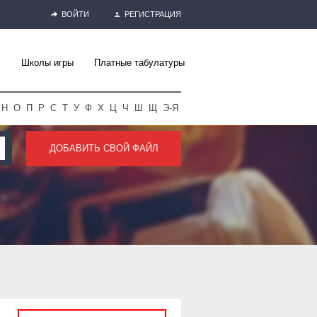
ВОЙТИ
РЕГИСТРАЦИЯ
Школы игры
Платные табулатуры
Н
О
П
Р
С
Т
У
Ф
Х
Ц
Ч
Ш
Щ
Э-Я
ДОБАВИТЬ СВОЙ ФАЙЛ