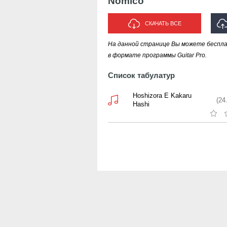
Nomico
СКАЧАТЬ ВСЕ
На данной странице Вы можете беспл
И
в формате программы Guitar Pro.
Список табулатур
Hoshizora E Kakaru
(24
Hashi