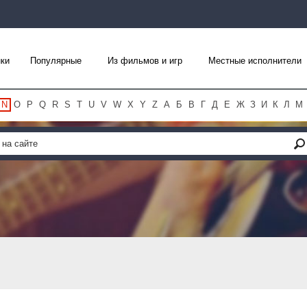
ки
Популярные
Из фильмов и игр
Местные исполнители
N
O
P
Q
R
S
T
U
V
W
X
Y
Z
А
Б
В
Г
Д
Е
Ж
З
И
К
Л
М