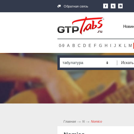
Обратная связь
Новин
0-9
A
B
C
D
E
F
G
H
I
J
K
L
M
табулатура
Главная
N
Nomico