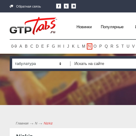
Обратная связь
Новинки
Популярные
0-9
A
B
C
D
E
F
G
H
I
J
K
L
M
N
O
P
Q
R
S
T
U
V
табулатура
Главная
N
Nizkiz