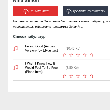
Nina Simon
СКАЧАТЬ ВСЕ
ДОБАВИТЬ ТАБУЛАТУРУ
На данной странице Вы можете бесплатно скачать табулатуры п
ИСПОЛНИТЕЛЯ "NINA SIMON"
представлены в формате программы Guitar Pro.
Список табулатур
Felling Good (Avicii's
(10.46 Kb)
Version) (by EPguitars)
I Wish I Knew How It
Would Feel To Be Free
(3.80 Kb)
(Piano Intro)