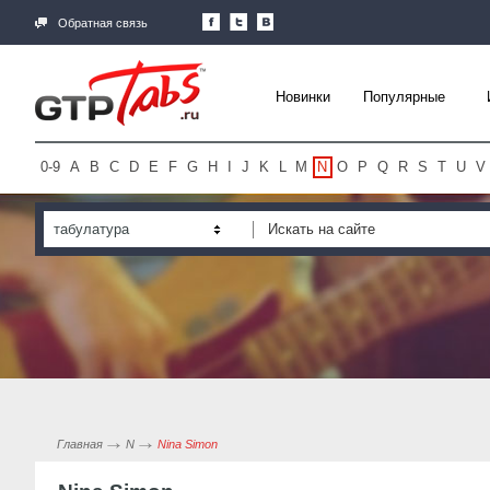
Обратная связь
Новинки
Популярные
0-9
A
B
C
D
E
F
G
H
I
J
K
L
M
N
O
P
Q
R
S
T
U
V
табулатура
Главная
N
Nina Simon