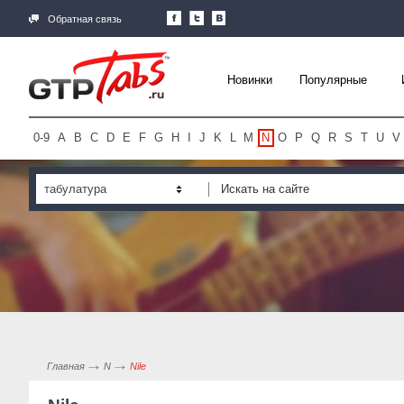
Обратная связь
Новинки
Популярные
0-9
A
B
C
D
E
F
G
H
I
J
K
L
M
N
O
P
Q
R
S
T
U
V
табулатура
Главная
N
Nile