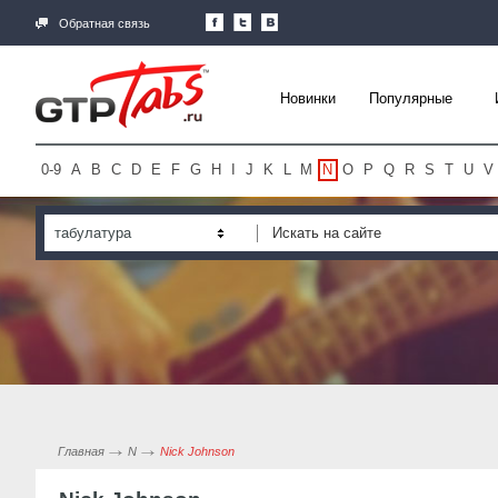
Обратная связь
Новинки
Популярные
0-9
A
B
C
D
E
F
G
H
I
J
K
L
M
N
O
P
Q
R
S
T
U
V
табулатура
Главная
N
Nick Johnson