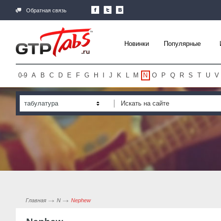
Обратная связь
Новинки
Популярные
0-9
A
B
C
D
E
F
G
H
I
J
K
L
M
N
O
P
Q
R
S
T
U
V
табулатура
Главная
N
Nephew