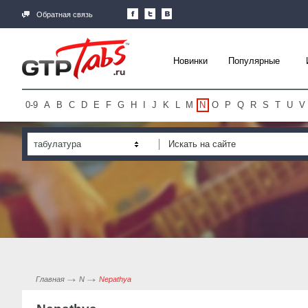
Обратная связь
Новинки
Популярные
0-9
A
B
C
D
E
F
G
H
I
J
K
L
M
N
O
P
Q
R
S
T
U
V
табулатура
Главная
N
Nepathya