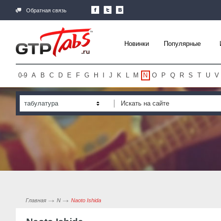
Обратная связь
Новинки
Популярные
0-9
A
B
C
D
E
F
G
H
I
J
K
L
M
N
O
P
Q
R
S
T
U
V
табулатура
Главная
N
Naoto Ishida