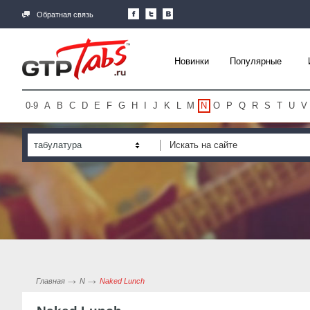
Обратная связь
Новинки
Популярные
0-9
A
B
C
D
E
F
G
H
I
J
K
L
M
N
O
P
Q
R
S
T
U
V
табулатура
Главная
N
Naked Lunch