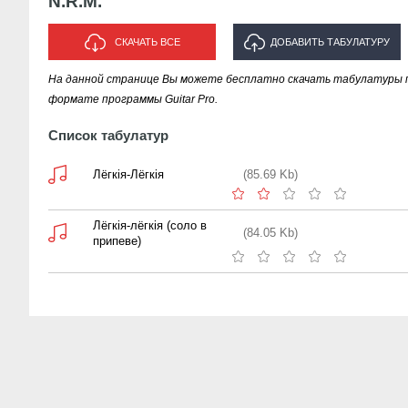
N.R.M.
СКАЧАТЬ ВСЕ
ДОБАВИТЬ ТАБУЛАТУРУ
На данной странице Вы можете бесплатно скачать табулатуры пе
ИСПОЛНИТЕЛЯ "N.R.M."
формате программы Guitar Pro.
Список табулатур
Лёгкiя-Лёгкiя
(85.69 Kb)
Лёгкiя-лёгкiя (соло в
(84.05 Kb)
припеве)