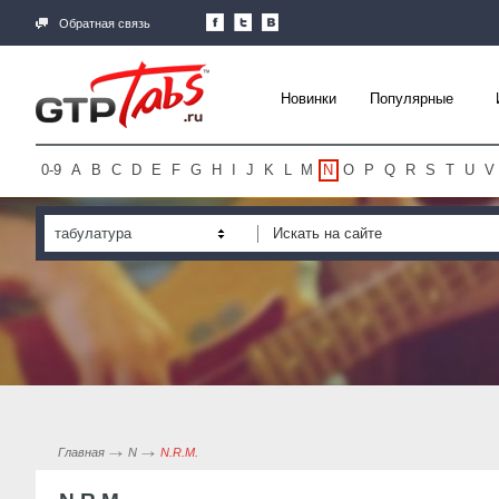
Обратная связь
Новинки
Популярные
0-9
A
B
C
D
E
F
G
H
I
J
K
L
M
N
O
P
Q
R
S
T
U
V
табулатура
Главная
N
N.R.M.