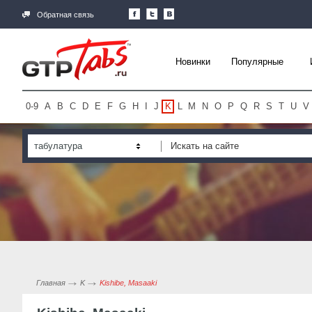
Обратная связь
Новинки
Популярные
0-9
A
B
C
D
E
F
G
H
I
J
K
L
M
N
O
P
Q
R
S
T
U
V
табулатура
Главная
K
Kishibe, Masaaki