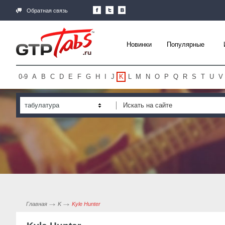
Обратная связь
Новинки
Популярные
0-9
A
B
C
D
E
F
G
H
I
J
K
L
M
N
O
P
Q
R
S
T
U
V
табулатура
Главная
K
Kyle Hunter