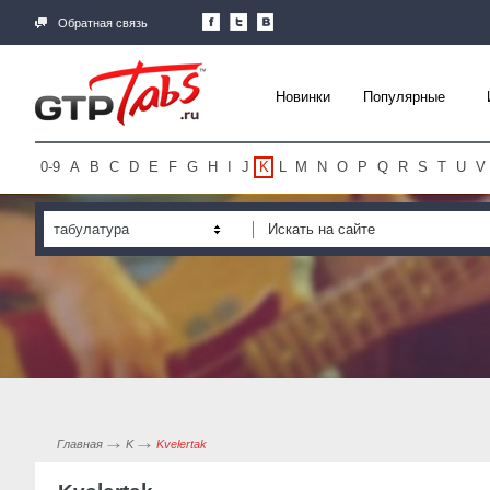
Обратная связь
Новинки
Популярные
0-9
A
B
C
D
E
F
G
H
I
J
K
L
M
N
O
P
Q
R
S
T
U
V
табулатура
Главная
K
Kvelertak