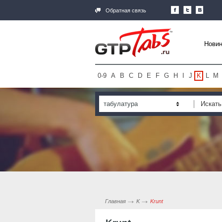
Обратная связь
Новин
0-9
A
B
C
D
E
F
G
H
I
J
K
L
M
табулатура
Главная
K
Krunt