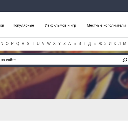
ки
Популярные
Из фильмов и игр
Местные исполнители
N
O
P
Q
R
S
T
U
V
W
X
Y
Z
А
Б
В
Г
Д
Е
Ж
З
И
К
Л
М