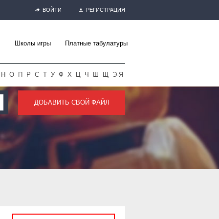
ВОЙТИ
РЕГИСТРАЦИЯ
Школы игры
Платные табулатуры
Н
О
П
Р
С
Т
У
Ф
Х
Ц
Ч
Ш
Щ
Э-Я
ДОБАВИТЬ СВОЙ ФАЙЛ