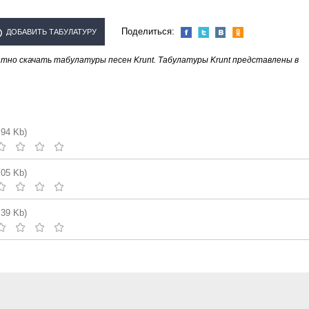
Поделиться:
ДОБАВИТЬ ТАБУЛАТУРУ
тно скачать табулатуры песен Krunt. Табулатуры Krunt представлены в
ИСПОЛНИТЕЛЯ "KRUNT"
.94 Kb)
.05 Kb)
.39 Kb)