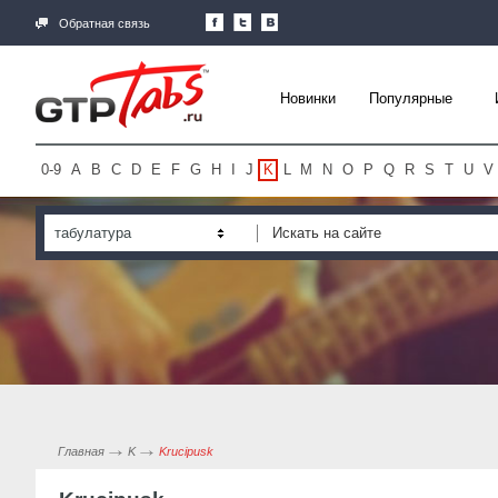
Обратная связь
Новинки
Популярные
0-9
A
B
C
D
E
F
G
H
I
J
K
L
M
N
O
P
Q
R
S
T
U
V
табулатура
Главная
K
Krucipusk