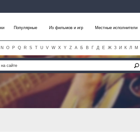
ки
Популярные
Из фильмов и игр
Местные исполнители
N
O
P
Q
R
S
T
U
V
W
X
Y
Z
А
Б
В
Г
Д
Е
Ж
З
И
К
Л
М