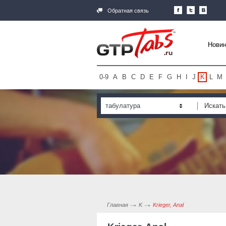
Обратная связь
Новин
0-9
A
B
C
D
E
F
G
H
I
J
K
L
M
табулатура
Главная
K
Krieger, Anal