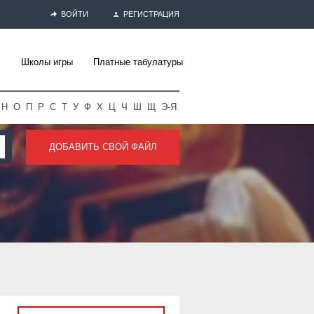
ВОЙТИ
РЕГИСТРАЦИЯ
Школы игры
Платные табулатуры
Н
О
П
Р
С
Т
У
Ф
Х
Ц
Ч
Ш
Щ
Э-Я
ДОБАВИТЬ СВОЙ ФАЙЛ