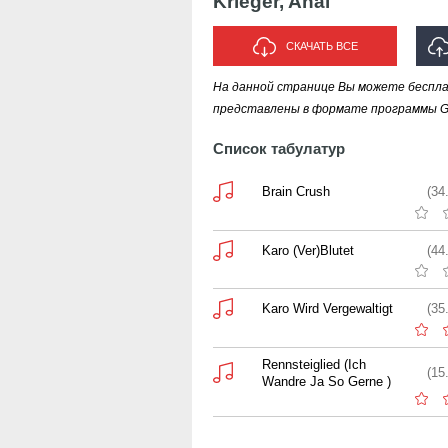
Krieger, Anal
СКАЧАТЬ ВСЕ
На данной странице Вы можете бесплатн
ИСПО
представлены в формате программы Gui
Список табулатур
Brain Crush
(34
Karo (Ver)Blutet
(44
Karo Wird Vergewaltigt
(35
Rennsteiglied (Ich
(15
Wandre Ja So Gerne )