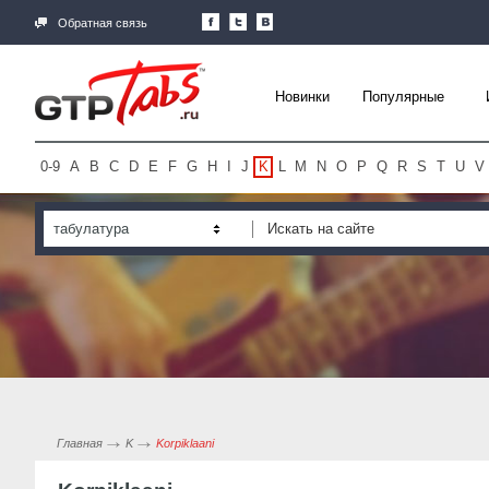
Обратная связь
Новинки
Популярные
0-9
A
B
C
D
E
F
G
H
I
J
K
L
M
N
O
P
Q
R
S
T
U
V
табулатура
Главная
K
Korpiklaani