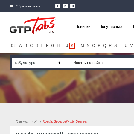
Обратная связь
Новинки
Популярные
0-9
A
B
C
D
E
F
G
H
I
J
K
L
M
N
O
P
Q
R
S
T
U
V
табулатура
Главная
K
Koeda, Supercell - My Dearest