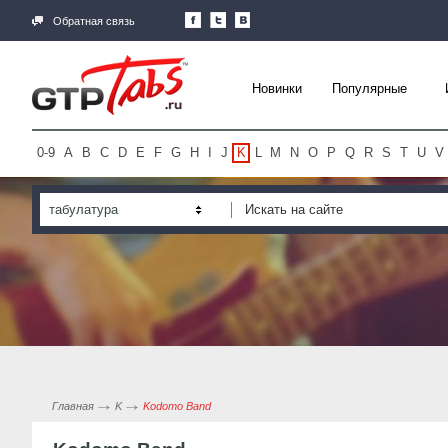
Обратная связь
Новинки
Популярные
0-9
A
B
C
D
E
F
G
H
I
J
K
L
M
N
O
P
Q
R
S
T
U
V
табулатура
Главная
K
Kodomo Band