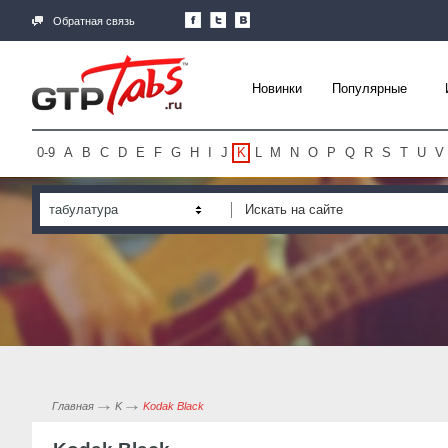
Обратная связь
Новинки
Популярные
0-9
A
B
C
D
E
F
G
H
I
J
K
L
M
N
O
P
Q
R
S
T
U
V
табулатура
Главная
K
Kodak Black